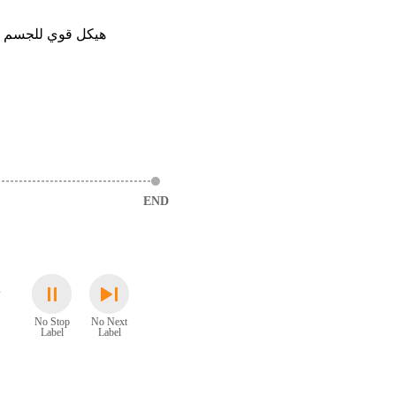
هيكل قوي للجسم وست
END
ن
ي
ا
No Stop
No Next
Label
Label