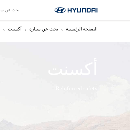
اللغة
العروض الخاصة
صفحة SNS
ابحث عن وكيل
main.nav.Online-service-booking
بحث عن سيا
الصفحة الرئيسية
بحث عن سيارة
أكسنت
أكسنت
Reinforced safety