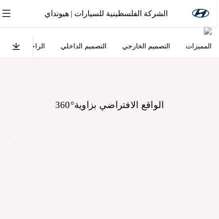
الشركة الفلسطينية للسيارات | هيونداي
المميزات
التصميم الخارجي
التصميم الداخلي
الراحة
هايبرد
الجديدة كلياً
سانتافي هايبرد
الواقع الافتراضي بزاوية°360