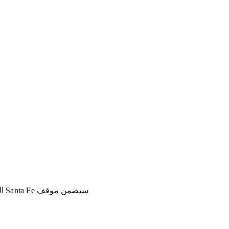
سيضمن موقف Santa Fe المتوازن تمامًا وجودًا لا مثيل له على الطريق ، مما يساعدك على جعل كل لحظة من يومك رائعة.