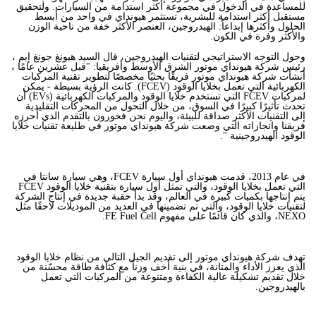
للمساعدة في الدخول في مجموعة أكثر استدامة من السيارات. ولتحقيق
مستقبل أكثر استدامة للبشرية، تستثمر هيونداي في واحد من أبسط
الحلول وأكثرها إبداعاً: الهيدروجين، العنصر الأكثر خفة من ناحية الوزن
والأكثر وفرة في الكون.
وحول التوجه الاستراتيجي لتقنيات الهيدروجين، قال السيد هيونغ جونغ إيم ،
رئيس شركة هيونداي موتور الشرق الأوسط وأفريقيا: "قبل عشرين عامًا ،
أنشأت شركة هيونداي موتور فريقًا بحثيًا مخصصًا لتطوير تقنية المركبات
الكهربائية التي تعمل بخلايا الوقود (
FCEV
). كانت الرؤية بسيطة - يمكن
لمركبات
FCEV
التي تستخدم خلايا الوقود والمركبات الكهربائية (
EVs
) أن
تحدث تأثيرًا كبيرًا في السوق، من خلال التحول من المحركات التقليدية
إلى التقنيات الأكثر صداقة للبيئة، واليوم نحن فخورون بالتقدم الذي أحرزه
فريقنا وانجازاته التي وضعت شركة هيونداي موتور في طليعة تقنيات خلايا
الوقود الهيدروجينية ".
في عام 2013، قدمت هيونداي أول سيارة
FCEV
، وهي سيارة سانتا في
التي تعمل بخلايا الوقود، والتي تمثل أول سيارة بتقنية خلايا الوقود
FCEV
يتم إنتاجها بكميات كبيرة في العالم، وقد بدأ حقبة جديدة في إنتاج الشركة
لتقنيات خلايا الوقود، والتي تم تضمينها في العديد من الموديلات لاحقًا مثل
NEXO
، والذي كان قائمًا على مفهوم
FE Fuel Cell
.
تهدف شركة هيونداي موتور إلى تقديم الجيل التالي من نظام خلايا الوقود
الذي يعزز الأداء والمتانة، في بنية أخف وزناً مع كثافة طاقة محسّنة من
خلال تقديم تشكيلة عالية الكفاءة ومتنوعة من المركبات التي تعمل
بالهيدروجين.