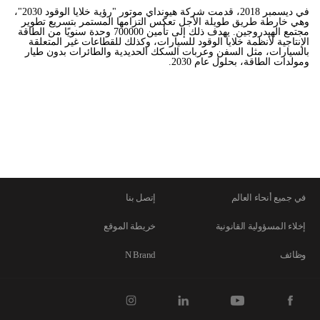
في ديسمبر 2018، قدمت شركة هيونداي موتور "رؤية خلايا الوقود 2030"،
وهي خارطة طريق طويلة الأجل تعكس التزامها المستمر بتسريع تطوير
مجتمع الهيدروجين. يهدف ذلك إلى تأمين 700000 وحدة سنويًا من الطاقة
الإنتاجية لأنظمة خلايا الوقود للسيارات، وكذلك للقطاعات غير المتعلقة
بالسيارات، مثل السفن وعربات السكك الحديدية والطائرات بدون طيار
ومولدات الطاقة، بحلول عام 2030.
في جميع أنحاء العالم
إتصل بنا
إخلاء المسؤولية القانونية
خريطة الموقع
وظائف
N Brand