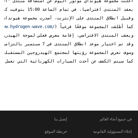
أعلنت مجموعة هيونداي موتور اليوم عن استضافة منتدى "المو
يعقد المنتدى افتراضيا، في تمام الساعة 15:00 بتوقيت كوريا (06:00 بالتوقيت العالمي- 
وقبيل انطلاق المنتدى على الإنترنت، أصدرت مجموعة هيونداي 
كما أطلقت المجموعة موقعًا فرعياً (
/www.hydrogen-wave.com/
ويعقب المنتدى الافتراضي، إقامة معرض فعلي لموجة الهيدروجين في مدي
وقد تم اختيار موعد انطلاق المنتدى في 7 سبتمبر بالتزامن مع " اليوم الدولي لنقاوة الهواء من أجل سماء زرقاء" الذي يحتفى به في نفس اليوم، والذي سبق واقترحته كوريا الجنوبية وصدقت عليه الأمم المتحدة. ويعمل منتدى "الموجة الهيدروجينية" على توضيح الرؤية المستقبلية لطاقة الهيدروجين ومجتمع الهيدروجين العالمي على أساس خبرة وتجربة مجموعة هيونداي الغنية التي تمتد لعقود طويلة في مجال تطوير تكنولوجيا الهيدروجين.

وسوف تعرض المجموعة رؤيتها لمجتمع الهيدروجين المستقبلي م

كما سيتم الكشف عن أحدث السيارات الكهربائية التي تعمل بخل
في جميع أنحاء العالم
إتصل بنا
إخلاء المسؤولية القانونية
خريطة الموقع